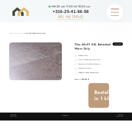
MA-ZA van 9:00 tot 18:00 uur
+316-25-41-66-58
BEL MIJ TERUG
Главная
Каталог
Tiles
Tiles 60×91 XXL Betonlook Warm Grijs
Tiles 60x91 XXL Betonlook
Op voorraad
CATALOGUS
Warm Grijs
Collection: Tiles;
PORTFOLIO
Colour: XXL Betonlook Warm Grijs;
Dimensions: 2,5/x609,6x914,4mm;
Wear layer: 0,55mm;
ONZE VOORDELEN
Installation: Plakken (Glued) & Click;
Цена от
50,49 €
POPULAIRE PRODUCTEN
Bestellen
in 1 klik
KOSTENBEREKENING
OVER HET BEDRIJF
Alle rechten
Create by
Privacybeleid
voorbehouden
www.sitelabs.cz
CONSULTATIE